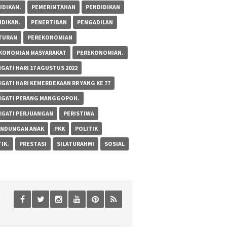
IDIKAN.
PEMERINTAHAN
PENDIDIKAN
IDIKAN.
PENERTIBAN
PENGADILAN
TURAN
PEREKONOMIAN
KONOMIAN MASYARAKAT
PEREKONOMIAN.
GATI HARI 17 AGUSTUS 2022
NGATI HARI KEMERDEKAAN RR YANG KE 77
NGATI PERANG MANGGOPOH.
NGATI PERJUANGAN
PERISTIWA
INDUNGAN ANAK
PKK
POLITIK
IK.
PRESTASI
SILATURAHMI
SOSIAL