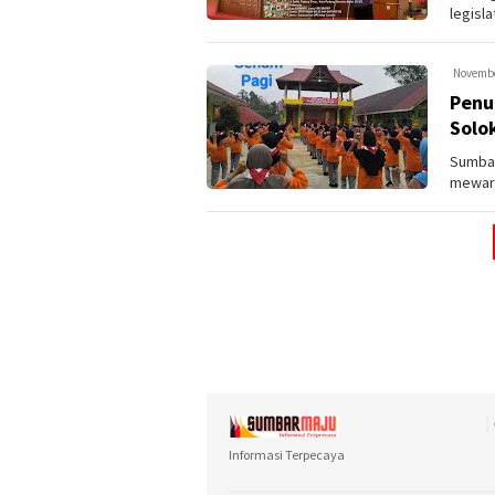
legisl
kegiata
Novembe
Penu
Solo
Sumbar
mewarn
(PERJU
Informasi Terpecaya