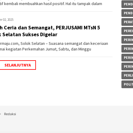
atif kembali membuahkan hasil positif. Hal itu tampak dalam
PEMD
...
PEND
r 02, 2025
PERA
h Ceria dan Semangat, PERJUSAMI MTsN 5
PERE
k Selatan Sukses Digelar
PERIN
maju.com, Solok Selatan – Suasana semangat dan keceriaan
ai kegiatan Perkemahan Jumat, Sabtu, dan Minggu
PERI
SAMI) di MTsN 5 S...
PERI
SELANJUTNYA
PERI
PERL
POLIT
Redaksi