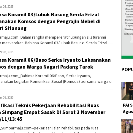
utih Ke...
r 03, 2025
nsa Koramil 03/Lubuk Basung Serda Erizal
anakan Komsos dengan Pengrajin Mebel di
ri Sitanang
maju.com_Dalam rangka mempererat hubungan silaturahmi
 masyarakat, Babinsa Koramil 03/Lubuk Basung, Serda Erizal,
anakan k...
r 03, 2025
nsa Koramil 06/Baso Serka Iryanto Laksanakan
os dengan Warga Nagari Padang Tarok
POP
maju.com_Babinsa Koramil 06/Baso, Serka Iryanto,
anakan kegiatan Komunikasi Sosial (Komsos) bersama warga di
 binaannya, ...
r 03, 2025
fikasi Teknis Pekerjaan Rehabilitasi Ruas
PAI 
n Simpang Empat Sasak Di Sorot 3 November
Agus
/11/13:45
,Sumbarmaju.com--pekerjaan jalan rehabilitas pada ruas