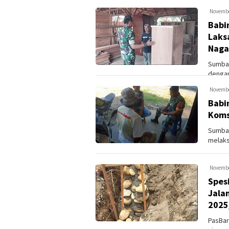
Merah P
Novembe
Babi
Laks
Naga
Sumbar
dengan
melaks
Novembe
Babi
Koms
Sumbar
melaks
wilayah
Novembe
Spesi
Jala
2025
PasBar