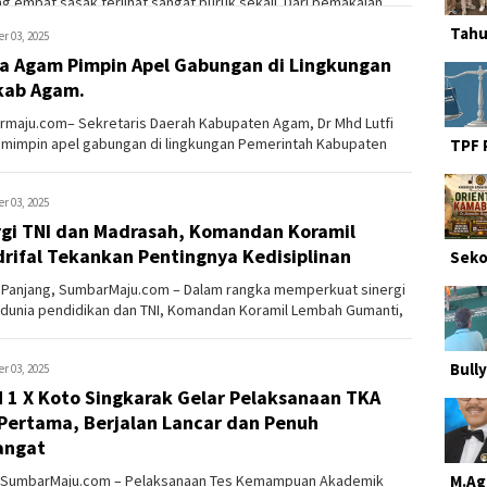
g empat sasak terlihat sangat buruk sekali. Dari pemakaian
l batu ...
Tahu
r 03, 2025
a Agam Pimpin Apel Gabungan di Lingkungan
ab Agam.
maju.com– Sekretaris Daerah Kabupaten Agam, Dr Mhd Lutfi
mimpin apel gabungan di lingkungan Pemerintah Kabupaten
TPF 
ang digel...
r 03, 2025
rgi TNI dan Madrasah, Komandan Koramil
rifal Tekankan Pentingnya Kedisiplinan
Seko
 Panjang, SumbarMaju.com – Dalam rangka memperkuat sinergi
 dunia pendidikan dan TNI, Komandan Koramil Lembah Gumanti,
al...
Bully
r 03, 2025
 1 X Koto Singkarak Gelar Pelaksanaan TKA
 Pertama, Berjalan Lancar dan Penuh
angat
 SumbarMaju.com – Pelaksanaan Tes Kemampuan Akademik
M.Ag