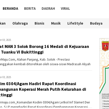
BERANDA
BERITA
DAERAH
VIRAL
kan
Olahraga
Bisnis
Musik
LifeStyle
Budaya
r 03, 2025
lat MAN 3 Solok Borong 16 Medali di Kejuaraan
 Tuanku VI Bukittinggi
Maju.Com, Alahan Panjang, Kab. Solok - Prestasi
ggakan kembali ditorehkan oleh siswa-siswi Madrasah Aliyah
(MAN) 3 Solok....
r 03, 2025
im 0304/Agam Hadiri Rapat Koordinasi
angunan Koperasi Merah Putih Kelurahan di
ttinggi
maju.com_Komandan Kodim 0304/Agam Letkol Inf Slamet Dwi
o, S.I.P menghadiri Rapat Koordinasi Pembangunan Koperasi