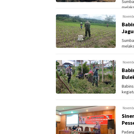
Sumbar
melaks
pengol
Novembe
Babi
Jagu
Sumbar
melaks
wilayah
Novembe
Babi
Bule
Babins
kegiat
di Kelu
Novembe
Siner
Pess
Padang