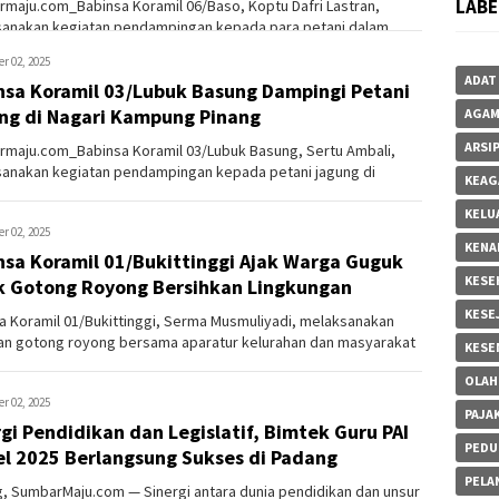
LABE
maju.com_Babinsa Koramil 06/Baso, Koptu Dafri Lastran,
anakan kegiatan pendampingan kepada para petani dalam
ahan tanaman ...
r 02, 2025
ADAT
nsa Koramil 03/Lubuk Basung Dampingi Petani
ng di Nagari Kampung Pinang
AGA
ARSI
maju.com_Babinsa Koramil 03/Lubuk Basung, Sertu Ambali,
anakan kegiatan pendampingan kepada petani jagung di
KEAG
 binaannya, ...
KELU
r 02, 2025
KENA
nsa Koramil 01/Bukittinggi Ajak Warga Guguk
KESE
k Gotong Royong Bersihkan Lingkungan
KESE
a Koramil 01/Bukittinggi, Serma Musmuliyadi, melaksanakan
an gotong royong bersama aparatur kelurahan dan masyarakat
KESE
raha...
OLAH
r 02, 2025
PAJA
gi Pendidikan dan Legislatif, Bimtek Guru PAI
PEDU
el 2025 Berlangsung Sukses di Padang
PELA
, SumbarMaju.com — Sinergi antara dunia pendidikan dan unsur