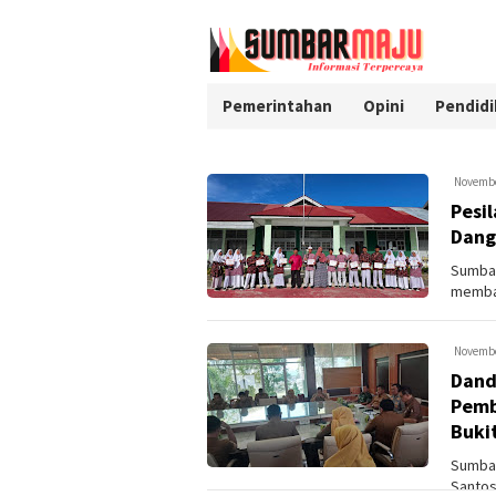
Pemerintahan
Opini
Pendidi
Novembe
Pesi
Dang
Sumbar
memban
Negeri 
Novembe
Dand
Pemb
Buki
Sumbar
Santos