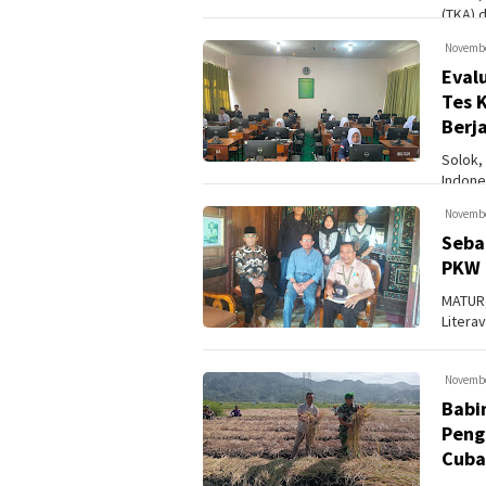
(TKA) 
penuh 
Novembe
Eval
Tes 
Berj
Solok,
Indone
program
Novembe
Seba
PKW 
MATUR,
Litera
menyel
Novembe
Babi
Peng
Cub