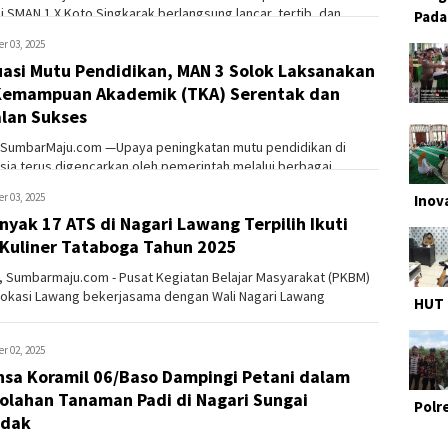
di SMAN 1 X Koto Singkarak berlangsung lancar, tertib, dan
Pada
semangat p...
r 03, 2025
uasi Mutu Pendidikan, MAN 3 Solok Laksanakan
Kemampuan Akademik (TKA) Serentak dan
alan Sukses
 SumbarMaju.com —Upaya peningkatan mutu pendidikan di
sia terus digencarkan oleh pemerintah melalui berbagai
 strategis. ...
r 03, 2025
Inov
nyak 17 ATS di Nagari Lawang Terpilih Ikuti
Kuliner Tataboga Tahun 2025
 Sumbarmaju.com - Pusat Kegiatan Belajar Masyarakat (PKBM)
vokasi Lawang bekerjasama dengan Wali Nagari Lawang
HUT 
enggarakan ...
r 02, 2025
nsa Koramil 06/Baso Dampingi Petani dalam
olahan Tanaman Padi di Nagari Sungai
Polr
adak