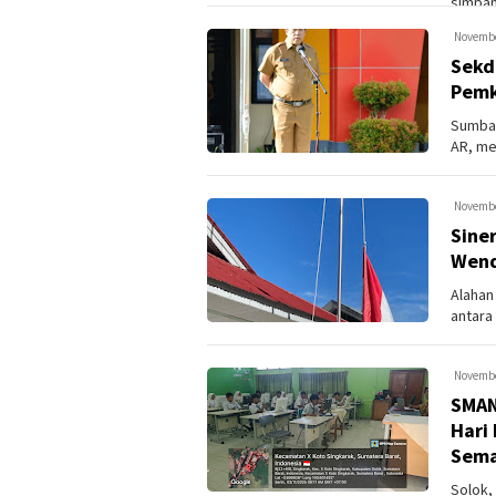
simpan
materia
Novembe
Sekd
Pemk
Sumbar
AR, me
Agam y
Novembe
Sine
Wend
Alahan
antara
Wendrif
Novembe
SMAN
Hari
Sem
Solok,