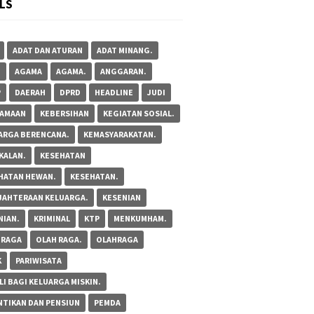
LS
ADAT DAN ATURAN
ADAT MINANG.
M
AGAMA
AGAMA.
ANGGARAN.
P
DAERAH
DPRD
HEADLINE
JUDI
AMAAN
KEBERSIHAN
KEGIATAN SOSIAL.
ARGA BERENCANA.
KEMASYARAKATAN.
KALAN.
KESEHATAN
HATAN HEWAN.
KESEHATAN.
JAHTERAAN KELUARGA.
KESENIAN
NIAN.
KRIMINAL
KTP
MENKUMHAM.
 RAGA
OLAH RAGA.
OLAHRAGA
K
PARIWISATA
LI BAGI KELUARGA MISKIN.
NTIKAN DAN PENSIUN
PEMDA