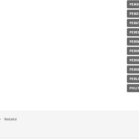
PEMD
PEND
PERA
PERE
PERIN
PERI
PERI
PERI
PERL
POLIT
Redaksi