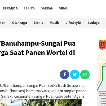
BERANDA
BERITA
DAERAH
VIRAL
kan
Olahraga
Bisnis
Musik
LifeStyle
Budaya
2/Banuhampu-Sungai Pua
a Saat Panen Wortel di
2/Banuhampu-Sungai Pua, Serka Budi Setiawan,
sosial (komsos) bersama warga dalam rangka panen
i Sariak, Kecamatan Sungai Pua, Kabupaten Agam.