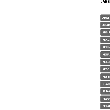
LABE
ADAT
AGA
ARSI
KEAG
KELU
KENA
KESE
KESE
KESE
OLAH
PAJA
PEDU
PELA