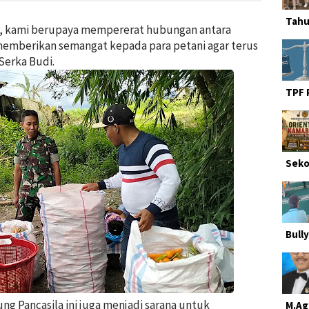
Tahu
ni, kami berupaya mempererat hubungan antara
memberikan semangat kepada para petani agar terus
Serka Budi.
TPF 
Seko
Bully
g Pancasila ini juga menjadi sarana untuk
M.Ag