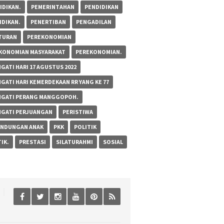
IDIKAN.
PEMERINTAHAN
PENDIDIKAN
IDIKAN.
PENERTIBAN
PENGADILAN
TURAN
PEREKONOMIAN
KONOMIAN MASYARAKAT
PEREKONOMIAN.
GATI HARI 17 AGUSTUS 2022
NGATI HARI KEMERDEKAAN RR YANG KE 77
NGATI PERANG MANGGOPOH.
NGATI PERJUANGAN
PERISTIWA
INDUNGAN ANAK
PKK
POLITIK
IK.
PRESTASI
SILATURAHMI
SOSIAL