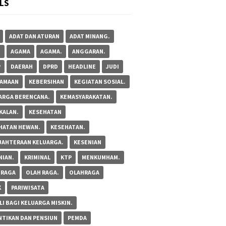
LS
ADAT DAN ATURAN
ADAT MINANG.
M
AGAMA
AGAMA.
ANGGARAN.
P
DAERAH
DPRD
HEADLINE
JUDI
AMAAN
KEBERSIHAN
KEGIATAN SOSIAL.
ARGA BERENCANA.
KEMASYARAKATAN.
KALAN.
KESEHATAN
HATAN HEWAN.
KESEHATAN.
JAHTERAAN KELUARGA.
KESENIAN
NIAN.
KRIMINAL
KTP
MENKUMHAM.
 RAGA
OLAH RAGA.
OLAHRAGA
K
PARIWISATA
LI BAGI KELUARGA MISKIN.
NTIKAN DAN PENSIUN
PEMDA